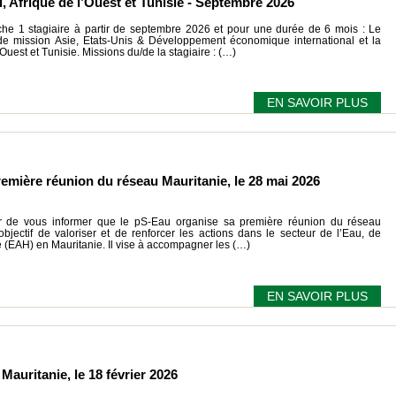
, Afrique de l’Ouest et Tunisie - Septembre 2026
 1 stagiaire à partir de septembre 2026 et pour une durée de 6 mois : Le
 de mission Asie, Etats-Unis & Développement économique international et la
Ouest et Tunisie. Missions du/de la stagiaire : (…)
EN SAVOIR PLUS
emière réunion du réseau Mauritanie, le 28 mai 2026
ir de vous informer que le pS-Eau organise sa première réunion du réseau
bjectif de valoriser et de renforcer les actions dans le secteur de l’Eau, de
e (EAH) en Mauritanie. Il vise à accompagner les (…)
EN SAVOIR PLUS
auritanie, le 18 février 2026