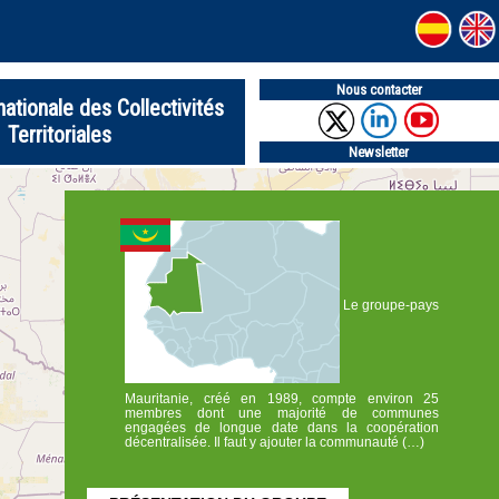
Nous contacter
nationale des Collectivités
Territoriales
Newsletter
Le groupe-pays
Mauritanie, créé en 1989, compte environ 25
membres dont une majorité de communes
engagées de longue date dans la coopération
décentralisée. Il faut y ajouter la communauté (…)