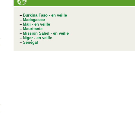
–
Burkina Faso - en veille
–
Madagascar
–
Mali - en veille
–
Mauritanie
–
Mission Sahel - en veille
–
Niger - en veille
–
Sénégal