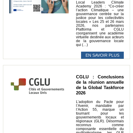
Local Leaders Climate
Academy 2026 : “Co-créer
l’action Climatique – une
gouvernance centrée sur la
justice pour les collectivités
locales » Les 25 et 26 mars
2026, nos partenaires
Platforma et CGLU
coorganisent une académie
virtuelle destinée aux acteurs
de la gouvernance locale
qui (…)
EN SAVOIR PLUS
CGLU : Conclusions
de la réunion annuelle
de la Global Taskforce
2026
L’adoption du Pacte pour
l’Avenir, mandatée par
l’Action 55, marque un
tournant pour les
gouvernements locaux et
régionaux (GLR). Désormais
reconnus comme
composante essentielle du
multilatéralisme, les GLR