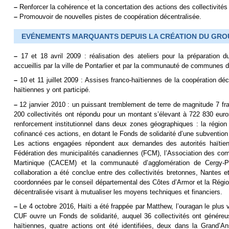
–
Renforcer la cohérence et la concertation des actions des collectivité
–
Promouvoir de nouvelles pistes de coopération décentralisée.
EVÉNEMENTS MARQUANTS DEPUIS LA CRÉATION DU GRO
–
17 et 18 avril 2009 : réalisation des ateliers pour la préparation 
accueillis par la ville de Pontarlier et par la communauté de communes 
–
10 et 11 juillet 2009 : Assises franco-haïtiennes de la coopération d
haïtiennes y ont participé.
–
12 janvier 2010 : un puissant tremblement de terre de magnitude 7 fra
200 collectivités ont répondu pour un montant s’élevant à 722 830 euro
renforcement institutionnel dans deux zones géographiques : la régi
cofinancé ces actions, en dotant le Fonds de solidarité d’une subventio
Les actions engagées répondent aux demandes des autorités haïtienn
Fédération des municipalités canadiennes (FCM), l’Association des c
Martinique (CACEM) et la communauté d’agglomération de Cergy-P
collaboration a été conclue entre des collectivités bretonnes, Nantes
coordonnées par le conseil départemental des Côtes d’Armor et la Région 
décentralisée visant à mutualiser les moyens techniques et financiers.
–
Le 4 octobre 2016, Haïti a été frappée par Matthew, l’ouragan le plus 
CUF ouvre un Fonds de solidarité, auquel 36 collectivités ont génére
haïtiennes, quatre actions ont été identifiées, deux dans la Grand’A