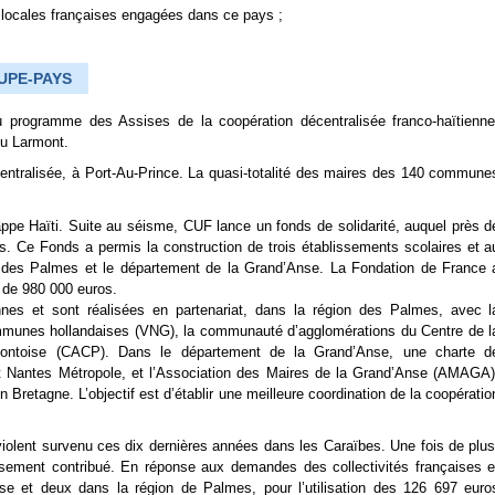
s locales françaises engagées dans ce pays ;
UPE-PAYS
du programme des Assises de la coopération décentralisée franco-haïtienne
du Larmont.
écentralisée, à Port-Au-Prince. La quasi-totalité des maires des 140 commune
ppe Haïti. Suite au séisme, CUF lance un fonds de solidarité, auquel près d
s. Ce Fonds a permis la construction de trois établissements scolaires et a
on des Palmes et le département de la Grand’Anse. La Fondation de France 
n de 980 000 euros.
es et sont réalisées en partenariat, dans la région des Palmes, avec l
ommunes hollandaises (VNG), la communauté d’agglomérations du Centre de l
ontoise (CACP). Dans le département de la Grand’Anse, une charte d
 et Nantes Métropole, et l’Association des Maires de la Grand’Anse (AMAGA)
Bretagne. L’objectif est d’établir une meilleure coordination de la coopératio
violent survenu ces dix dernières années dans les Caraïbes. Une fois de plus
usement contribué. En réponse aux demandes des collectivités françaises e
nse et deux dans la région de Palmes, pour l’utilisation des 126 697 euro