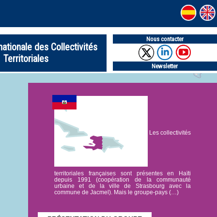
Nous contacter
nationale des Collectivités
Territoriales
Newsletter
Les collectivités
territoriales françaises sont présentes en Haïti
depuis 1991 (coopération de la communauté
urbaine et de la ville de Strasbourg avec la
commune de Jacmel). Mais le groupe-pays (…)