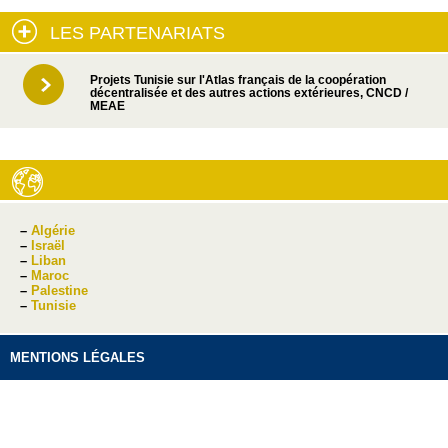
LES PARTENARIATS
Projets Tunisie sur l'Atlas français de la coopération
décentralisée et des autres actions extérieures, CNCD /
MEAE
–
Algérie
–
Israël
–
Liban
–
Maroc
–
Palestine
–
Tunisie
MENTIONS LÉGALES