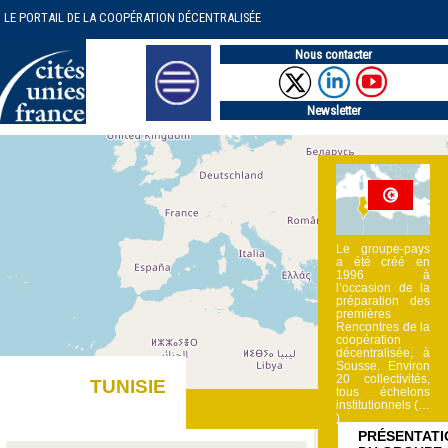
LE PORTAIL DE LA COOPÉRATION DÉCENTRALISÉE
Nous contacter
Newsletter
Le groupe-pays
a été créé en
1996 à
l’occasion de la
préparation des
premières
Rencontres de la
coopération
décentralisée, à
Sousse. Environ
20 collectivités,
TUNISIE
tous échelons
institutionnels (…
)
PRÉSENTATI