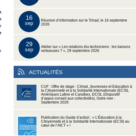
a
16
a
Réunion d’information sur le Tchad, le 16 septembre
sep
2026
e
e
29
Atelier sur « Les relations élu-techniciens : les liaisons
sep
s
vertueuses ? », 29 septembre 2026
ACTUALITÉS
CUF : Offre de stage : Climat, Jeunesses et Education à
la Citoyenneté et à la Solidarité Internationale (ECSI),
Amériques Latine et Caraïbes, DCOL (Dispositif
d’appui-conseil aux collectivités), Outre-mer -
Septembre 2026
Publication du Guide d’action : « L’Éducation à la
Citoyenneté et à la Solidarité Internationale (ECSI) au
cœur de l’AICT » !