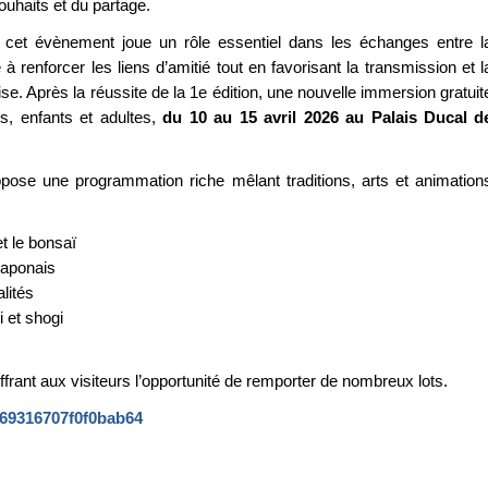
ouhaits et du partage.
l, cet évènement joue un rôle essentiel dans les échanges entre l
 à renforcer les liens d’amitié tout en favorisant la transmission et l
se. Après la réussite de la 1e édition, une nouvelle immersion gratuit
s, enfants et adultes,
du 10 au 15 avril 2026 au Palais Ducal d
opose une programmation riche mêlant traditions, arts et animation
et le bonsaï
japonais
lités
i et shogi
frant aux visiteurs l’opportunité de remporter de nombreux lots.
869316707f0f0bab64