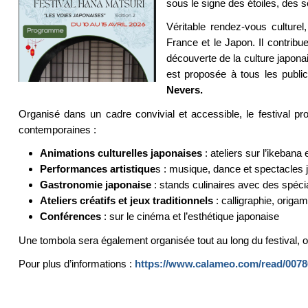
sous le signe des étoiles, des s
Véritable rendez-vous culture
France et le Japon. Il contribue
découverte de la culture japonai
est proposée à tous les public
Nevers.
Organisé dans un cadre convivial et accessible, le festival pr
contemporaines :
Animations culturelles japonaises
: ateliers sur l’ikebana 
Performances artistique
s : musique, dance et spectacles 
Gastronomie japonaise
: stands culinaires avec des spécia
Ateliers créatifs et jeux traditionnels
: calligraphie, origam
Conférences
: sur le cinéma et l’esthétique japonaise
Une tombola sera également organisée tout au long du festival, of
Pour plus d’informations :
https://www.calameo.com/read/007