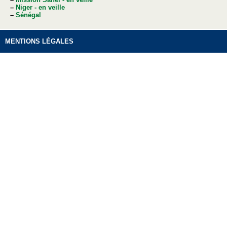
–
Niger - en veille
–
Sénégal
MENTIONS LÉGALES