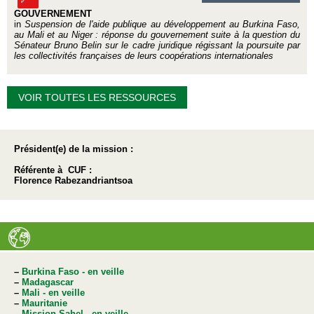
GOUVERNEMENT
in
Suspension de l'aide publique au développement au Burkina Faso,
au Mali et au Niger : réponse du gouvernement suite à la question du
Sénateur Bruno Belin sur le cadre juridique régissant la poursuite par
les collectivités françaises de leurs coopérations internationales
VOIR TOUTES LES RESSOURCES
Président(e) de la mission :
Référente à CUF :
Florence Rabezandriantsoa
–
Burkina Faso - en veille
–
Madagascar
–
Mali - en veille
–
Mauritanie
–
Mission Sahel - en veille