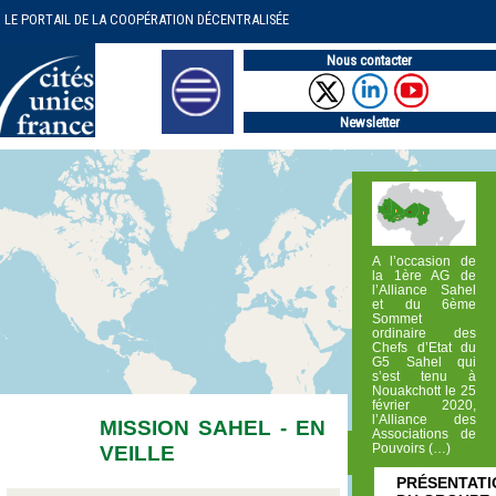
LE PORTAIL DE LA COOPÉRATION DÉCENTRALISÉE
Nous contacter
Newsletter
A l’occasion de
la 1ère AG de
l’Alliance Sahel
et du 6ème
Sommet
ordinaire des
Chefs d’Etat du
G5 Sahel qui
s’est tenu à
Nouakchott le 25
février 2020,
l’Alliance des
MISSION SAHEL - EN
Associations de
VEILLE
Pouvoirs (…)
PRÉSENTATI