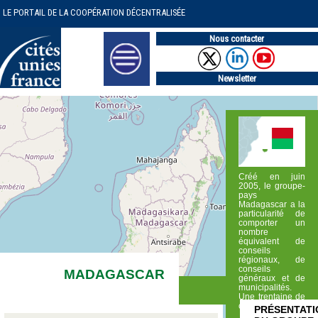
LE PORTAIL DE LA COOPÉRATION DÉCENTRALISÉE
Nous contacter
Newsletter
Créé en juin
2005, le groupe-
pays
Madagascar a la
particularité de
comporter un
nombre
équivalent de
conseils
régionaux, de
conseils
MADAGASCAR
généraux et de
municipalités.
Une trentaine de
collectivités (…)
PRÉSENTATI